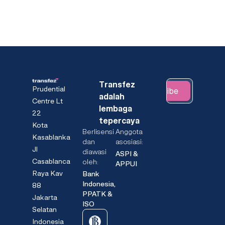
Transfez
Prudential
Subscribe
adalah
Centre Lt
lembaga
22
tepercaya
Kota
Berlisensi
Anggota
Kasablanka
dan
asosiasi:
Jl
diawasi
ASPI &
Casablanca
oleh:
APPUI
Raya Kav
Bank
Indonesia,
88
PPATK &
Jakarta
ISO
Selatan
Indonesia