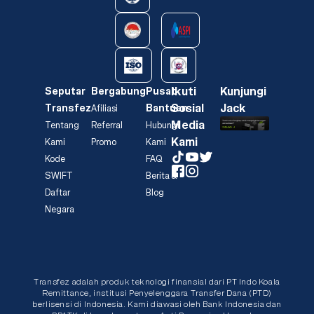
Ikuti
Kunjungi
Seputar
Bergabung
Pusat
Sosial
Jack
Transfez
Bantuan
Afiliasi
Media
Tentang
Referral
Hubungi
Kami
Kami
Promo
Kami
Kode
FAQ
SWIFT
Berita &
Daftar
Blog
Negara
Transfez adalah produk teknologi finansial dari PT Indo Koala
Remittance, institusi Penyelenggara Transfer Dana (PTD)
berlisensi di Indonesia. Kami diawasi oleh Bank Indonesia dan