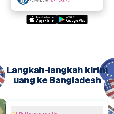
Nomor lisensi
13/77/DASP/3
.
Langkah-langkah kirim
uang ke Bangladesh
1. Daftar akun gratis.