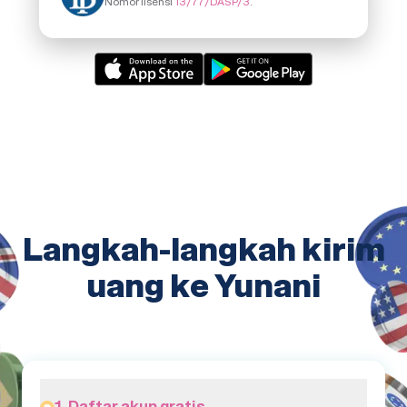
Nomor lisensi
13/77/DASP/3
.
Langkah-langkah kirim
uang ke Yunani
1. Daftar akun gratis.