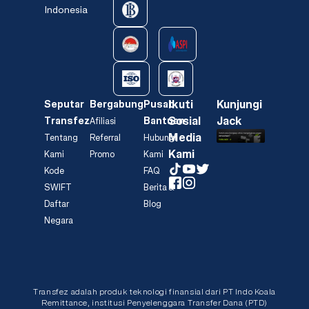
Indonesia
Ikuti
Kunjungi
Seputar
Bergabung
Pusat
Sosial
Jack
Transfez
Bantuan
Afiliasi
Media
Tentang
Referral
Hubungi
Kami
Kami
Promo
Kami
Kode
FAQ
SWIFT
Berita &
Daftar
Blog
Negara
Transfez adalah produk teknologi finansial dari PT Indo Koala
Remittance, institusi Penyelenggara Transfer Dana (PTD)