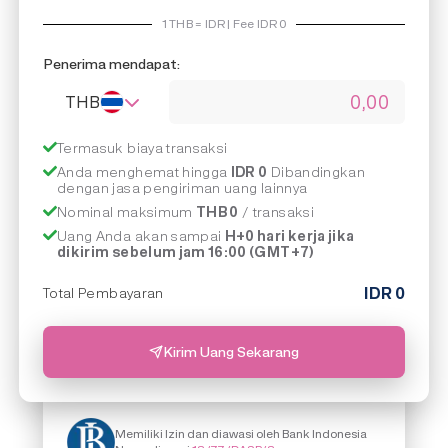
1
THB
=
IDR | Fee IDR
0
Penerima mendapat:
THB
Termasuk biaya transaksi
Anda menghemat hingga
IDR 0
Dibandingkan
dengan jasa pengiriman uang lainnya
Nominal maksimum
THB 0
/ transaksi
Uang Anda akan sampai
H+0 hari kerja jika
dikirim sebelum jam 16:00 (GMT+7)
IDR
0
Total Pembayaran
Kirim Uang Sekarang
Memiliki Izin dan diawasi oleh Bank Indonesia