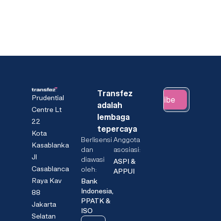
Transfez
Prudential
Subscribe
adalah
Centre Lt
lembaga
22
tepercaya
Kota
Berlisensi
Anggota
Kasablanka
dan
asosiasi:
Jl
diawasi
ASPI &
Casablanca
oleh:
APPUI
Raya Kav
Bank
Indonesia,
88
PPATK &
Jakarta
ISO
Selatan