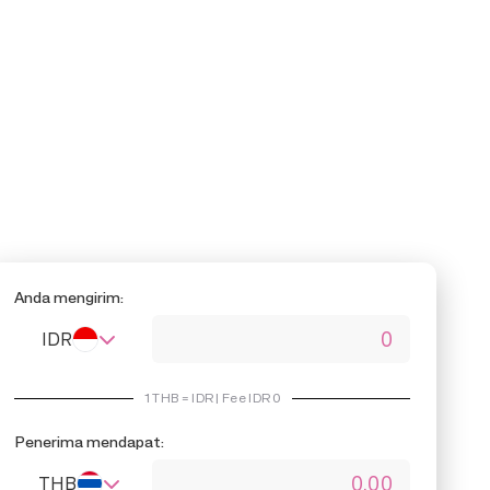
Anda mengirim:
IDR
1
THB
=
IDR | Fee IDR
0
Penerima mendapat:
THB