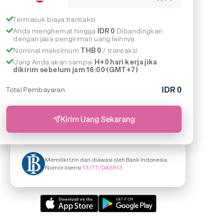
Termasuk biaya transaksi
Anda menghemat hingga
IDR 0
Dibandingkan
dengan jasa pengiriman uang lainnya
Nominal maksimum
THB 0
/ transaksi
Uang Anda akan sampai
H+0 hari kerja jika
dikirim sebelum jam 16:00 (GMT+7)
IDR
0
Total Pembayaran
Kirim Uang Sekarang
Memiliki Izin dan diawasi oleh Bank Indonesia
Nomor lisensi
13/77/DASP/3
.