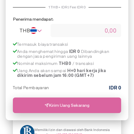
1
THB
=
IDR | Fee IDR
0
Penerima mendapat:
THB
Termasuk biaya transaksi
Anda menghemat hingga
IDR 0
Dibandingkan
dengan jasa pengiriman uang lainnya
Nominal maksimum
THB 0
/ transaksi
Uang Anda akan sampai
H+0 hari kerja jika
dikirim sebelum jam 16:00 (GMT+7)
IDR
0
Total Pembayaran
Kirim Uang Sekarang
Memiliki Izin dan diawasi oleh Bank Indonesia