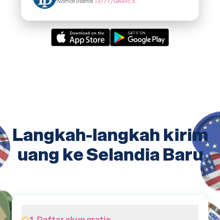
Nomor lisensi
13/77/DASP/3
.
Langkah-langkah kirim
uang ke Selandia Baru
1. Daftar akun gratis.