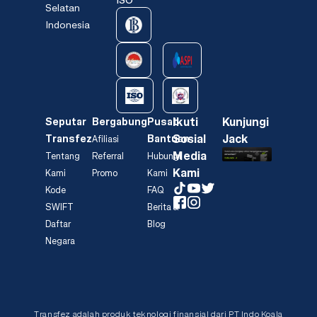
Selatan
Indonesia
Ikuti
Kunjungi
Seputar
Bergabung
Pusat
Sosial
Jack
Transfez
Bantuan
Afiliasi
Media
Tentang
Referral
Hubungi
Kami
Kami
Promo
Kami
Kode
FAQ
SWIFT
Berita &
Daftar
Blog
Negara
Transfez adalah produk teknologi finansial dari PT Indo Koala