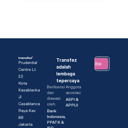
Transfez
Prudential
Subscribe
adalah
Centre Lt
lembaga
22
tepercaya
Kota
Berlisensi
Anggota
Kasablanka
dan
asosiasi:
Jl
diawasi
ASPI &
Casablanca
oleh:
APPUI
Raya Kav
Bank
Indonesia,
88
PPATK &
Jakarta
ISO